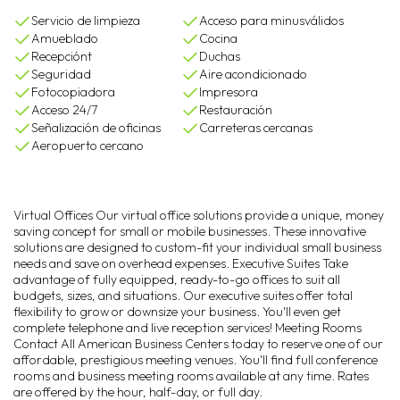
Servicio de limpieza
Acceso para minusválidos
Amueblado
Cocina
Recepciónt
Duchas
Seguridad
Aire acondicionado
Fotocopiadora
Impresora
Acceso 24/7
Restauración
Señalización de oficinas
Carreteras cercanas
Aeropuerto cercano
Virtual Offices Our virtual office solutions provide a unique, money
saving concept for small or mobile businesses. These innovative
solutions are designed to custom-fit your individual small business
needs and save on overhead expenses. Executive Suites Take
advantage of fully equipped, ready-to-go offices to suit all
budgets, sizes, and situations. Our executive suites offer total
flexibility to grow or downsize your business. You'll even get
complete telephone and live reception services! Meeting Rooms
Contact All American Business Centers today to reserve one of our
affordable, prestigious meeting venues. You'll find full conference
rooms and business meeting rooms available at any time. Rates
are offered by the hour, half-day, or full day.