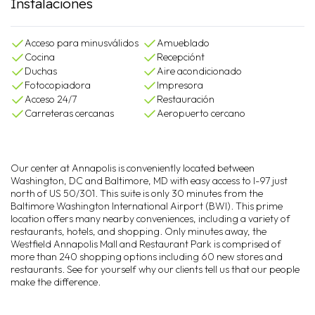
Instalaciones
Acceso para minusválidos
Amueblado
Cocina
Recepciónt
Duchas
Aire acondicionado
Fotocopiadora
Impresora
Acceso 24/7
Restauración
Carreteras cercanas
Aeropuerto cercano
Our center at Annapolis is conveniently located between
Washington, DC and Baltimore, MD with easy access to I-97 just
north of US 50/301. This suite is only 30 minutes from the
Baltimore Washington International Airport (BWI). This prime
location offers many nearby conveniences, including a variety of
restaurants, hotels, and shopping. Only minutes away, the
Westfield Annapolis Mall and Restaurant Park is comprised of
more than 240 shopping options including 60 new stores and
restaurants. See for yourself why our clients tell us that our people
make the difference.