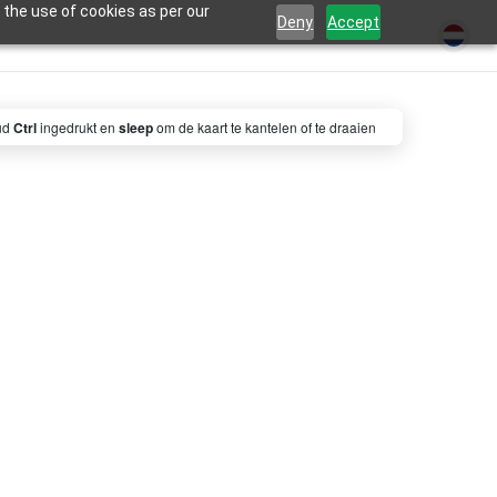
 the use of cookies as per our
Deny
Accept
ud
Ctrl
ingedrukt en
sleep
om de kaart te kantelen of te draaien