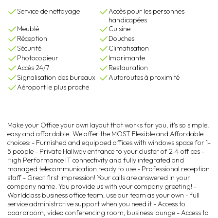
Service de nettoyage
Accès pour les personnes
handicapées
Meublé
Cuisine
Réception
Douches
Sécurité
Climatisation
Photocopieur
Imprimante
Accès 24/7
Restauration
Signalisation des bureaux
Autoroutes à proximité
Aéroport le plus proche
Make your Office your own layout that works for you, it's so simple,
easy and affordable. We offer the MOST Flexible and Affordable
choices: - Furnished and equipped offices with windows space for 1-
5 people - Private Hallway entrance to your cluster of 2-4 offices -
High Performance IT connectivity and fully integrated and
managed telecommunication ready to use - Professional reception
staff - Great first impression! Your calls are answered in your
company name. You provide us with your company greeting! -
Worldclass business office team; use our team as your own - full
service administrative support when you need it - Access to
boardroom, video conferencing room, business lounge - Access to